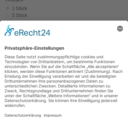
1 Stück
5 Stück
Wunschmenge
Stück
In den Anfragekorb
Telefon: +49 (0) 21 73/10 16 83
E-Mail:
info@tkw-kabeltechnik.de
Am Knipprather Busch 29