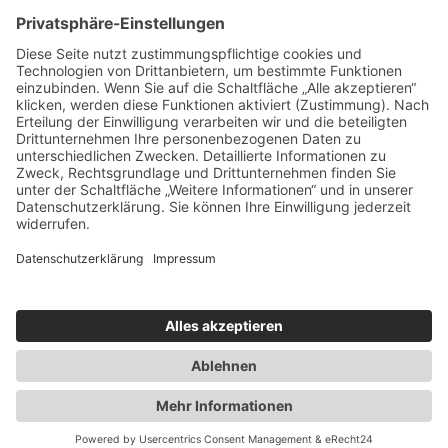
Gerne unterstützen wir Sie bei Ihren Projekten vor Ort mit
unserem Vertriebsaußendienst.
Vereinbaren Sie
hier
einen Termin.
Telefon: +49 (0) 21 73/10 16 83
E-Mail:
info@tkw-kabeltechnik.de
Am Knipprather Busch 29
40789 Monheim am Rhein
Impressum
Datenschutz